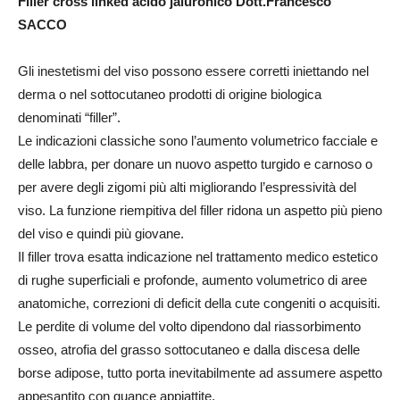
Filler cross linked acido jaluronico Dott.Francesco
SACCO
Gli inestetismi del viso possono essere corretti iniettando nel
derma o nel sottocutaneo prodotti di origine biologica
denominati “filler”.
Le indicazioni classiche sono l’aumento volumetrico facciale e
delle labbra, per donare un nuovo aspetto turgido e carnoso o
per avere degli zigomi più alti migliorando l’espressività del
viso. La funzione riempitiva del filler ridona un aspetto più pieno
del viso e quindi più giovane.
Il filler trova esatta indicazione nel trattamento medico estetico
di rughe superficiali e profonde, aumento volumetrico di aree
anatomiche, correzioni di deficit della cute congeniti o acquisiti.
Le perdite di volume del volto dipendono dal riassorbimento
osseo, atrofia del grasso sottocutaneo e dalla discesa delle
borse adipose, tutto porta inevitabilmente ad assumere aspetto
appesantito con guance appiattite.