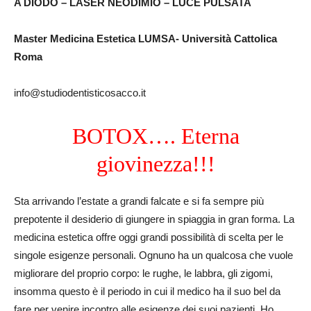
A DIODO – LASER NEODIMIO – LUCE PULSATA
Master Medicina Estetica LUMSA- Università Cattolica
Roma
info@studiodentisticosacco.it
BOTOX…. Eterna
giovinezza!!!
Sta arrivando l’estate a grandi falcate e si fa sempre più
prepotente il desiderio di giungere in spiaggia in gran forma. La
medicina estetica offre oggi grandi possibilità di scelta per le
singole esigenze personali. Ognuno ha un qualcosa che vuole
migliorare del proprio corpo: le rughe, le labbra, gli zigomi,
insomma questo è il periodo in cui il medico ha il suo bel da
fare per venire incontro alle esigenze dei suoi pazienti. Ho