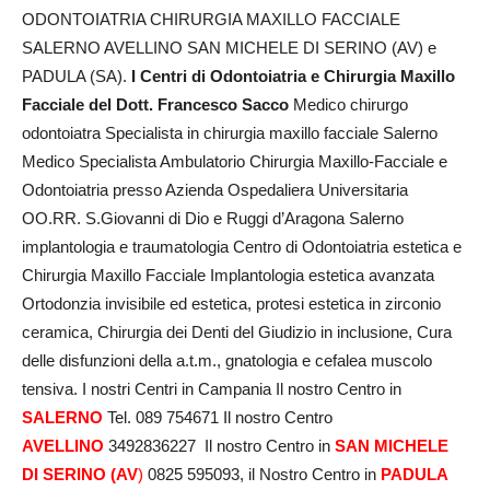
ODONTOIATRIA CHIRURGIA MAXILLO FACCIALE
SALERNO AVELLINO SAN MICHELE DI SERINO (AV) e
PADULA (SA).
I Centri di Odontoiatria e Chirurgia Maxillo
Facciale del Dott. Francesco Sacco
Medico chirurgo
odontoiatra Specialista in chirurgia maxillo facciale Salerno
Medico Specialista Ambulatorio Chirurgia Maxillo-Facciale e
Odontoiatria presso Azienda Ospedaliera Universitaria
OO.RR. S.Giovanni di Dio e Ruggi d’Aragona Salerno
implantologia e traumatologia Centro di Odontoiatria estetica e
Chirurgia Maxillo Facciale Implantologia estetica avanzata
Ortodonzia invisibile ed estetica, protesi estetica in zirconio
ceramica, Chirurgia dei Denti del Giudizio in inclusione, Cura
delle disfunzioni della a.t.m., gnatologia e cefalea muscolo
tensiva. I nostri Centri in Campania Il nostro Centro in
SALERNO
Tel. 089 754671 Il nostro Centro
AVELLINO
3492836227 Il nostro Centro in
SAN MICHELE
DI SERINO (AV
)
0825 595093, il Nostro Centro in
PADULA