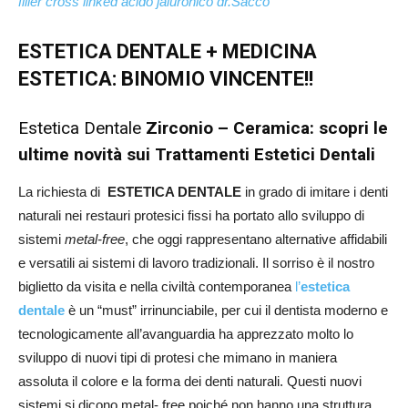
filler cross linked acido jaluronico dr.Sacco
ESTETICA DENTALE + MEDICINA
ESTETICA: BINOMIO VINCENTE!!
Estetica Dentale
Zirconio – Ceramica: scopri le
ultime novità sui Trattamenti Estetici Dentali
La richiesta di
ESTETICA DENTALE
in grado di imitare i denti
naturali nei restauri protesici fissi ha portato allo sviluppo di
sistemi
metal-free
, che oggi rappresentano alternative affidabili
e versatili ai sistemi di lavoro tradizionali. Il sorriso è il nostro
biglietto da visita e nella civiltà contemporanea
l’
estetica
dentale
è un “must” irrinunciabile, per cui il dentista moderno e
tecnologicamente all’avanguardia ha apprezzato molto lo
sviluppo di nuovi tipi di protesi che mimano in maniera
assoluta il colore e la forma dei denti naturali. Questi nuovi
sistemi si dicono metal- free poiché non hanno una struttura