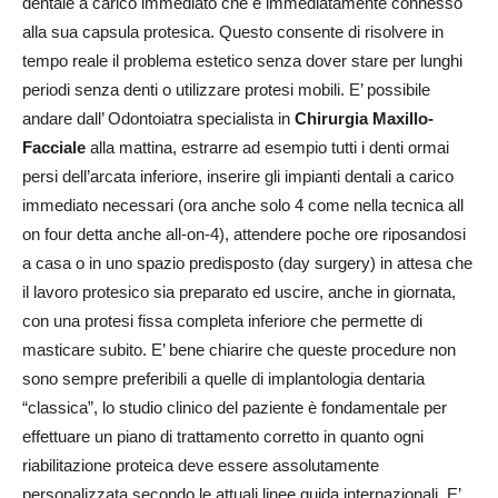
dentale a carico immediato che è immediatamente connesso
alla sua capsula protesica. Questo consente di risolvere in
tempo reale il problema estetico senza dover stare per lunghi
periodi senza denti o utilizzare protesi mobili. E’ possibile
andare dall’ Odontoiatra specialista in
Chirurgia Maxillo-
Facciale
alla mattina, estrarre ad esempio tutti i denti ormai
persi dell’arcata inferiore, inserire gli impianti dentali a carico
immediato necessari (ora anche solo 4 come nella tecnica all
on four detta anche all-on-4), attendere poche ore riposandosi
a casa o in uno spazio predisposto (day surgery) in attesa che
il lavoro protesico sia preparato ed uscire, anche in giornata,
con una protesi fissa completa inferiore che permette di
masticare subito. E’ bene chiarire che queste procedure non
sono sempre preferibili a quelle di implantologia dentaria
“classica”, lo studio clinico del paziente è fondamentale per
effettuare un piano di trattamento corretto in quanto ogni
riabilitazione proteica deve essere assolutamente
personalizzata secondo le attuali linee guida internazionali. E’