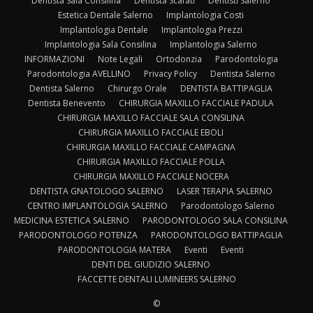
Dentista Sala Consilina
Dentista Scafati
Dentisti Salerno
Estetica Dentale Salerno
Implantologia Costi
Implantologia Dentale
Implantologia Prezzi
Implantologia Sala Consilina
Implantologia Salerno
INFORMAZIONI
Note Legali
Ortodonzia
Parodontologia
Parodontologia AVELLINO
Privacy Policy
Dentista Salerno
Dentista Salerno
Chirurgo Orale
DENTISTA BATTIPAGLIA
Dentista Benevento
CHIRURGIA MAXILLO FACCIALE PADULA
CHIRURGIA MAXILLO FACCIALE SALA CONSILINA
CHIRURGIA MAXILLO FACCIALE EBOLI
CHIRURGIA MAXILLO FACCIALE CAMPAGNA
CHIRURGIA MAXILLO FACCIALE POLLA
CHIRURGIA MAXILLO FACCIALE NOCERA
DENTISTA GNATOLOGO SALERNO
LASER TERAPIA SALERNO
CENTRO IMPLANTOLOGIA SALERNO
Parodontologo Salerno
MEDICINA ESTETICA SALERNO
PARODONTOLOGO SALA CONSILINA
PARODONTOLOGO POTENZA
PARODONTOLOGO BATTIPAGLIA
PARODONTOLOGIA MATERA
Eventi
Eventi
DENTI DEL GIUDIZIO SALERNO
FACCETTE DENTALI LUMINEERS SALERNO
©