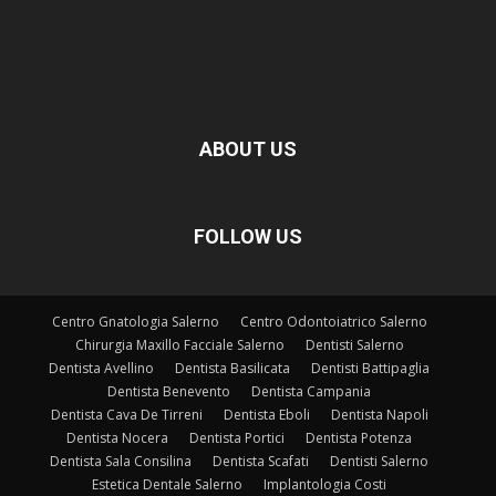
ABOUT US
FOLLOW US
Centro Gnatologia Salerno
Centro Odontoiatrico Salerno
Chirurgia Maxillo Facciale Salerno
Dentisti Salerno
Dentista Avellino
Dentista Basilicata
Dentisti Battipaglia
Dentista Benevento
Dentista Campania
Dentista Cava De Tirreni
Dentista Eboli
Dentista Napoli
Dentista Nocera
Dentista Portici
Dentista Potenza
Dentista Sala Consilina
Dentista Scafati
Dentisti Salerno
Estetica Dentale Salerno
Implantologia Costi