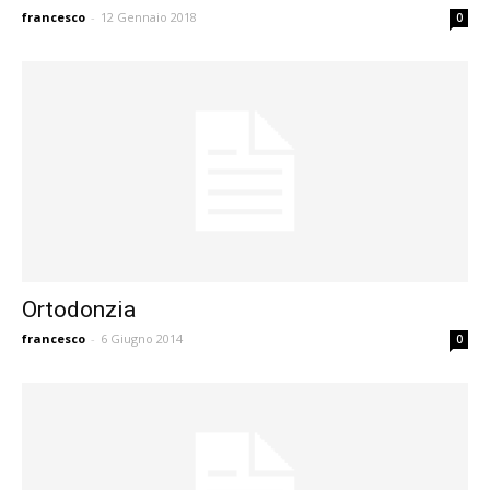
francesco
-
12 Gennaio 2018
0
Ortodonzia
francesco
-
6 Giugno 2014
0