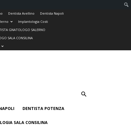
no
Dentista Avellino
Dentista Napoli
alerno
Implantologia Costi
TISTA GNATOLOGO SALERNO
GO SALA CONSILINA
NAPOLI
DENTISTA POTENZA
LOGIA SALA CONSILINA