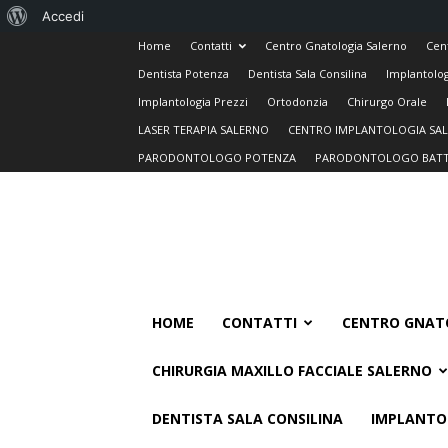
Informazioni
Accedi
Home
Contatti
Centro Gnatologia Salerno
Cen
su
Dentista Potenza
Dentista Sala Consilina
Implantolog
WordPress
Implantologia Prezzi
Ortodonzia
Chirurgo Orale
LASER TERAPIA SALERNO
CENTRO IMPLANTOLOGIA SA
PARODONTOLOGO POTENZA
PARODONTOLOGO BATT
HOME
CONTATTI
CENTRO GNAT
CHIRURGIA MAXILLO FACCIALE SALERNO
DENTISTA SALA CONSILINA
IMPLANTO