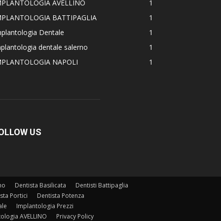
MPLANTOLOGIA AVELLINO
1
MPLANTOLOGIA BATTIPAGLIA
1
plantologia Dentale
1
plantologia dentale salerno
1
MPLANTOLOGIA NAPOLI
1
OLLOW US
no
Dentista Basilicata
Dentisti Battipaglia
sta Portici
Dentista Potenza
ale
Implantologia Prezzi
ologia AVELLINO
Privacy Policy