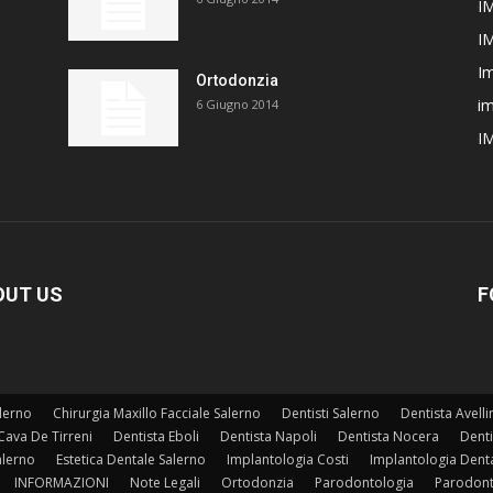
I
I
Im
Ortodonzia
im
6 Giugno 2014
I
OUT US
F
lerno
Chirurgia Maxillo Facciale Salerno
Dentisti Salerno
Dentista Avelli
Cava De Tirreni
Dentista Eboli
Dentista Napoli
Dentista Nocera
Denti
alerno
Estetica Dentale Salerno
Implantologia Costi
Implantologia Dent
INFORMAZIONI
Note Legali
Ortodonzia
Parodontologia
Parodont