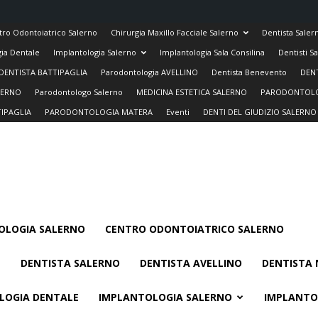
tro Odontoiatrico Salerno
Chirurgia Maxillo Facciale Salerno
Dentista Saler
ia Dentale
Implantologia Salerno
Implantologia Sala Consilina
Dentisti S
DENTISTA BATTIPAGLIA
Parodontologia AVELLINO
Dentista Benevento
DEN
LERNO
Parodontologo Salerno
MEDICINA ESTETICA SALERNO
PARODONTOLO
IPAGLIA
PARODONTOLOGIA MATERA
Eventi
DENTI DEL GIUDIZIO SALERNO
OLOGIA SALERNO
CENTRO ODONTOIATRICO SALERNO
DENTISTA SALERNO
DENTISTA AVELLINO
DENTISTA 
LOGIA DENTALE
IMPLANTOLOGIA SALERNO
IMPLANTO