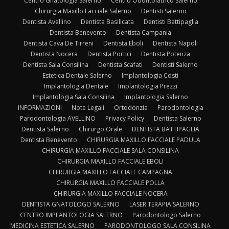
Centro Gnatologia Salerno
Centro Odontoiatrico Salerno
Chirurgia Maxillo Facciale Salerno
Dentisti Salerno
Dentista Avellino
Dentista Basilicata
Dentisti Battipaglia
Dentista Benevento
Dentista Campania
Dentista Cava De Tirreni
Dentista Eboli
Dentista Napoli
Dentista Nocera
Dentista Portici
Dentista Potenza
Dentista Sala Consilina
Dentista Scafati
Dentisti Salerno
Estetica Dentale Salerno
Implantologia Costi
Implantologia Dentale
Implantologia Prezzi
Implantologia Sala Consilina
Implantologia Salerno
INFORMAZIONI
Note Legali
Ortodonzia
Parodontologia
Parodontologia AVELLINO
Privacy Policy
Dentista Salerno
Dentista Salerno
Chirurgo Orale
DENTISTA BATTIPAGLIA
Dentista Benevento
CHIRURGIA MAXILLO FACCIALE PADULA
CHIRURGIA MAXILLO FACCIALE SALA CONSILINA
CHIRURGIA MAXILLO FACCIALE EBOLI
CHIRURGIA MAXILLO FACCIALE CAMPAGNA
CHIRURGIA MAXILLO FACCIALE POLLA
CHIRURGIA MAXILLO FACCIALE NOCERA
DENTISTA GNATOLOGO SALERNO
LASER TERAPIA SALERNO
CENTRO IMPLANTOLOGIA SALERNO
Parodontologo Salerno
MEDICINA ESTETICA SALERNO
PARODONTOLOGO SALA CONSILINA